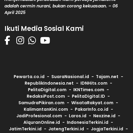
adalah cermin nurani, bukan corong kekuasaan. – 06
April 2025
Ikuti Media Sosial Kami
Pewarta.co.id
SuaraNasional.id
Tajam.net
RepublikIndonesia.net
IDNHits.com
PelitaDigital.com
IKNTimes.com
RedaksiPost.com
PelitaDigital.ID
SamudraPikiran.com
WisataRakyat.com
KalimantanKini.com
PakarInfo.co.id
JadiProfesional.com
Laros.id
Nexzine.id
AlquranOnline.id
IndonesiaTerkini.id
JatimTerkini.id
JatengTerkini.id
JogjaTerkini.id