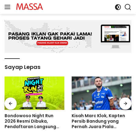
Langsung
ke
konten
Sayap Lepas
Bondowoso Night Run
Kisah Marc Klok, Kapten
2026 Resmi Dibuka,
Persib Bandung yang
Pendaftaran Langsung
Pernah Juara Piala
Diserbu Pelari, Slot
Bulgaria Sebelum Bersinar