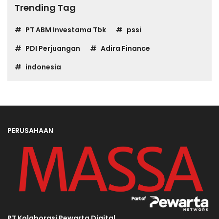
Trending Tag
PT ABM Investama Tbk
pssi
PDI Perjuangan
Adira Finance
indonesia
PERUSAHAAN
PT Kolaborasi Pewarta Digital