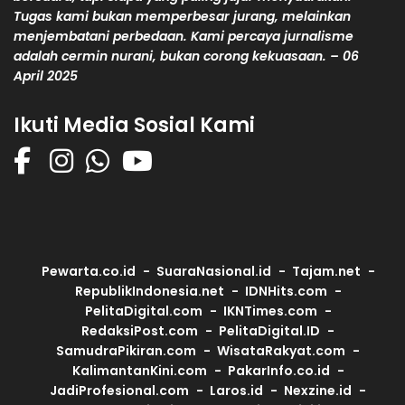
Tugas kami bukan memperbesar jurang, melainkan
menjembatani perbedaan. Kami percaya jurnalisme
adalah cermin nurani, bukan corong kekuasaan. – 06
April 2025
Ikuti Media Sosial Kami
Pewarta.co.id
SuaraNasional.id
Tajam.net
RepublikIndonesia.net
IDNHits.com
PelitaDigital.com
IKNTimes.com
RedaksiPost.com
PelitaDigital.ID
SamudraPikiran.com
WisataRakyat.com
KalimantanKini.com
PakarInfo.co.id
JadiProfesional.com
Laros.id
Nexzine.id