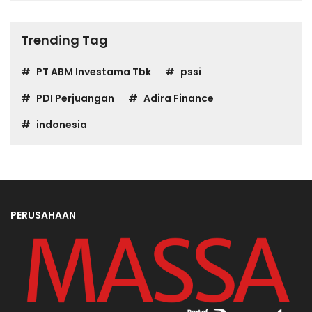
Trending Tag
PT ABM Investama Tbk
pssi
PDI Perjuangan
Adira Finance
indonesia
PERUSAHAAN