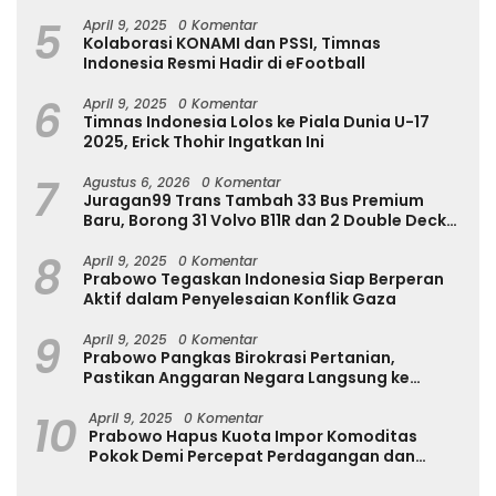
Internasional
5
April 9, 2025
0 Komentar
Kolaborasi KONAMI dan PSSI, Timnas
Indonesia Resmi Hadir di eFootball
6
April 9, 2025
0 Komentar
Timnas Indonesia Lolos ke Piala Dunia U-17
2025, Erick Thohir Ingatkan Ini
7
Agustus 6, 2026
0 Komentar
Juragan99 Trans Tambah 33 Bus Premium
Baru, Borong 31 Volvo B11R dan 2 Double Decker
Scania di GIIAS 2026
8
April 9, 2025
0 Komentar
Prabowo Tegaskan Indonesia Siap Berperan
Aktif dalam Penyelesaian Konflik Gaza
9
April 9, 2025
0 Komentar
Prabowo Pangkas Birokrasi Pertanian,
Pastikan Anggaran Negara Langsung ke
Petani
10
April 9, 2025
0 Komentar
Prabowo Hapus Kuota Impor Komoditas
Pokok Demi Percepat Perdagangan dan
Turunkan Harga