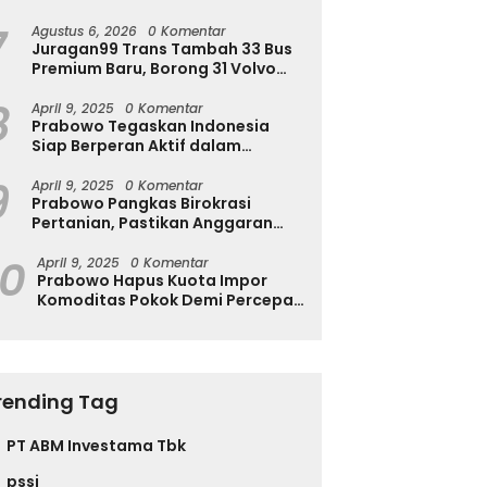
Ingatkan Ini
7
Agustus 6, 2026
0 Komentar
Juragan99 Trans Tambah 33 Bus
Premium Baru, Borong 31 Volvo
B11R dan 2 Double Decker Scania
8
di GIIAS 2026
April 9, 2025
0 Komentar
Prabowo Tegaskan Indonesia
Siap Berperan Aktif dalam
Penyelesaian Konflik Gaza
9
April 9, 2025
0 Komentar
Prabowo Pangkas Birokrasi
Pertanian, Pastikan Anggaran
Negara Langsung ke Petani
10
April 9, 2025
0 Komentar
Prabowo Hapus Kuota Impor
Komoditas Pokok Demi Percepat
Perdagangan dan Turunkan
Harga
rending Tag
PT ABM Investama Tbk
pssi