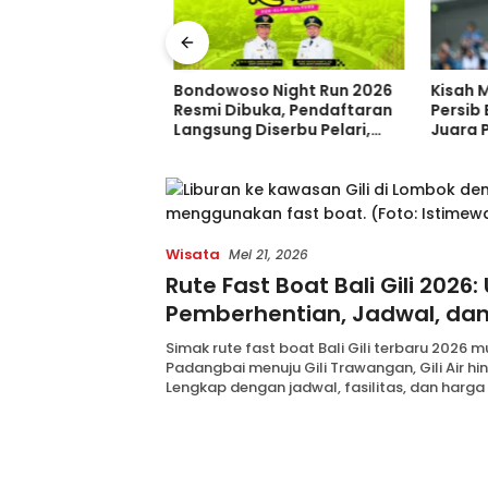
 Trans Tambah 33
Bondowoso Night Run 2026
Kisah M
m Baru, Borong 31
Resmi Dibuka, Pendaftaran
Persib 
dan 2 Double
Langsung Diserbu Pelari,
Juara Pi
ia di GIIAS 2026
Slot Terbatas!
Sebelum
Indones
Wisata
Mei 21, 2026
Rute Fast Boat Bali Gili 2026:
Pemberhentian, Jadwal, da
Tiket Terbaru
Simak rute fast boat Bali Gili terbaru 2026 mu
Padangbai menuju Gili Trawangan, Gili Air hi
Lengkap dengan jadwal, fasilitas, dan harga 