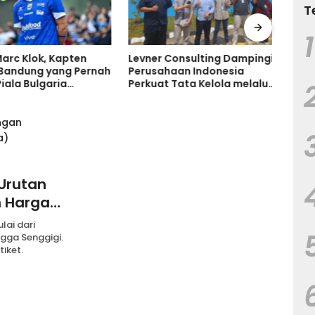
T
1
arc Klok, Kapten
Levner Consulting Dampingi
Ruma
Bandung yang Pernah
Perusahaan Indonesia
Tanp
ala Bulgaria
Perkuat Tata Kelola melalui
Tand
 Bersinar di
Standar ISO
Keru
ia
 Urutan
n Harga
lai dari
ngga Senggigi.
tiket.