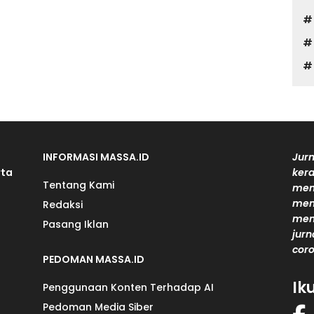
INFORMASI MASSA.ID
Jurn
rta
kera
Tentang Kami
men
mem
Redaksi
men
Pasang Iklan
jurn
coro
PEDOMAN MASSA.ID
Ik
Penggunaan Konten Terhadap AI
Pedoman Media Siber