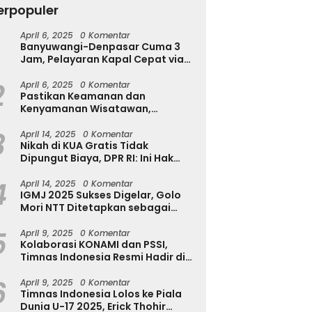
erpopuler
T
u
April 6, 2025
0 Komentar
Tekan Kecanduan Gadget,
Banyuwangi-Denpasar Cuma 3
T
Dinkominfostasandi
h Diserang Rayap
Jam, Pelayaran Kapal Cepat via
Purworejo Kenalkan Formula
a Disadari? Kenali
Pantai Marina Boom Tujuan
3S untuk Pelajar
a Awalnya Sebelum
2
Denpasar Segera Dibuka
April 6, 2025
0 Komentar
sakan Makin Parah
Pastikan Keamanan dan
Kenyamanan Wisatawan,
Kapolres Jember Turun Langsung
3
Tinjau Destinasi Wisata
April 14, 2025
0 Komentar
Nikah di KUA Gratis Tidak
Dipungut Biaya, DPR RI: Ini Hak
Masyarakat!
4
April 14, 2025
0 Komentar
IGMJ 2025 Sukses Digelar, Golo
Mori NTT Ditetapkan sebagai
Pusat Festival Jazz Internasional
5
April 9, 2025
0 Komentar
Kolaborasi KONAMI dan PSSI,
Timnas Indonesia Resmi Hadir di
eFootball
6
April 9, 2025
0 Komentar
Timnas Indonesia Lolos ke Piala
Dunia U-17 2025, Erick Thohir