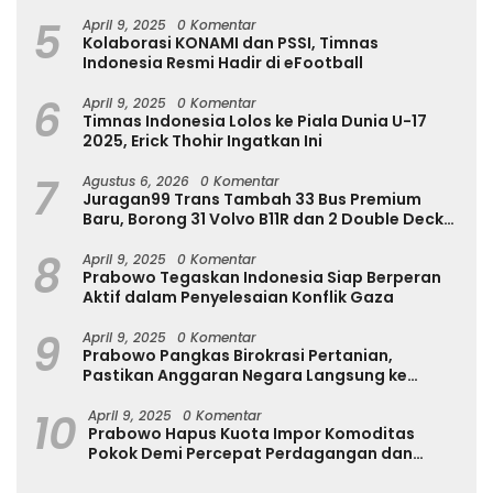
Internasional
5
April 9, 2025
0 Komentar
Kolaborasi KONAMI dan PSSI, Timnas
Indonesia Resmi Hadir di eFootball
6
April 9, 2025
0 Komentar
Timnas Indonesia Lolos ke Piala Dunia U-17
2025, Erick Thohir Ingatkan Ini
7
Agustus 6, 2026
0 Komentar
Juragan99 Trans Tambah 33 Bus Premium
Baru, Borong 31 Volvo B11R dan 2 Double Decker
Scania di GIIAS 2026
8
April 9, 2025
0 Komentar
Prabowo Tegaskan Indonesia Siap Berperan
Aktif dalam Penyelesaian Konflik Gaza
9
April 9, 2025
0 Komentar
Prabowo Pangkas Birokrasi Pertanian,
Pastikan Anggaran Negara Langsung ke
Petani
10
April 9, 2025
0 Komentar
Prabowo Hapus Kuota Impor Komoditas
Pokok Demi Percepat Perdagangan dan
Turunkan Harga