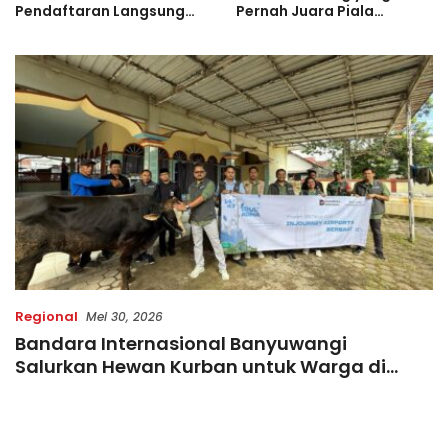
Pendaftaran Langsung
Pernah Juara Piala
Diserbu Pelari, Slot
Bulgaria Sebelum Bersinar
Terbatas!
di Indonesia
Regional
Mei 30, 2026
Bandara Internasional Banyuwangi
Salurkan Hewan Kurban untuk Warga di
Momen Idul Adha 1447