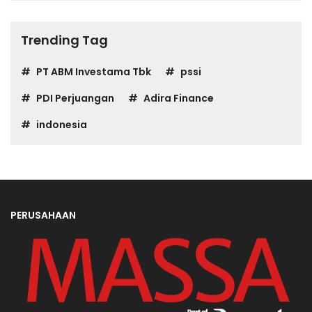
Trending Tag
PT ABM Investama Tbk
pssi
PDI Perjuangan
Adira Finance
indonesia
PERUSAHAAN