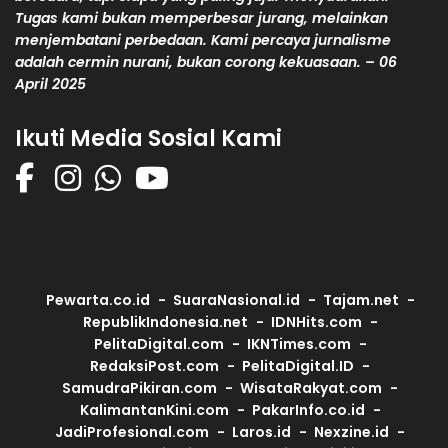
Tugas kami bukan memperbesar jurang, melainkan
menjembatani perbedaan. Kami percaya jurnalisme
adalah cermin nurani, bukan corong kekuasaan. – 06
April 2025
Ikuti Media Sosial Kami
Pewarta.co.id
SuaraNasional.id
Tajam.net
RepublikIndonesia.net
IDNHits.com
PelitaDigital.com
IKNTimes.com
RedaksiPost.com
PelitaDigital.ID
SamudraPikiran.com
WisataRakyat.com
KalimantanKini.com
PakarInfo.co.id
JadiProfesional.com
Laros.id
Nexzine.id