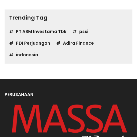
Trending Tag
PT ABM Investama Tbk
pssi
PDI Perjuangan
Adira Finance
indonesia
PERUSAHAAN