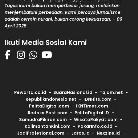
Tugas kami bukan memperbesar jurang, melainkan
menjembatani perbedaan. Kami percaya jurnalisme
adalah cermin nurani, bukan corong kekuasaan. – 06
April 2025
Ikuti Media Sosial Kami
Pewarta.co.id
SuaraNasional.id
Tajam.net
RepublikIndonesia.net
IDNHits.com
PelitaDigital.com
IKNTimes.com
RedaksiPost.com
PelitaDigital.ID
SamudraPikiran.com
WisataRakyat.com
KalimantanKini.com
PakarInfo.co.id
JadiProfesional.com
Laros.id
Nexzine.id