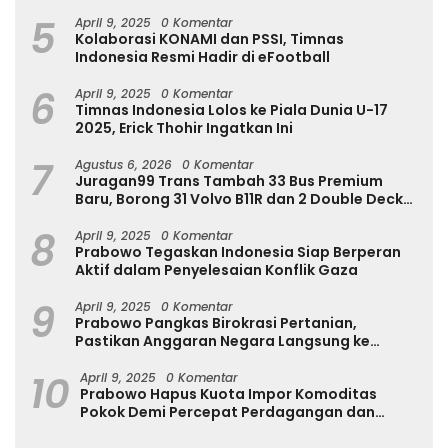
Internasional
5
April 9, 2025
0 Komentar
Kolaborasi KONAMI dan PSSI, Timnas
Indonesia Resmi Hadir di eFootball
6
April 9, 2025
0 Komentar
Timnas Indonesia Lolos ke Piala Dunia U-17
2025, Erick Thohir Ingatkan Ini
7
Agustus 6, 2026
0 Komentar
Juragan99 Trans Tambah 33 Bus Premium
Baru, Borong 31 Volvo B11R dan 2 Double Decker
Scania di GIIAS 2026
8
April 9, 2025
0 Komentar
Prabowo Tegaskan Indonesia Siap Berperan
Aktif dalam Penyelesaian Konflik Gaza
9
April 9, 2025
0 Komentar
Prabowo Pangkas Birokrasi Pertanian,
Pastikan Anggaran Negara Langsung ke
Petani
10
April 9, 2025
0 Komentar
Prabowo Hapus Kuota Impor Komoditas
Pokok Demi Percepat Perdagangan dan
Turunkan Harga