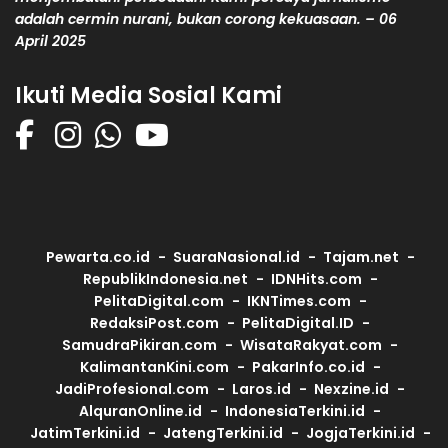
adalah cermin nurani, bukan corong kekuasaan. – 06
April 2025
Ikuti Media Sosial Kami
Pewarta.co.id
SuaraNasional.id
Tajam.net
RepublikIndonesia.net
IDNHits.com
PelitaDigital.com
IKNTimes.com
RedaksiPost.com
PelitaDigital.ID
SamudraPikiran.com
WisataRakyat.com
KalimantanKini.com
PakarInfo.co.id
JadiProfesional.com
Laros.id
Nexzine.id
AlquranOnline.id
IndonesiaTerkini.id
JatimTerkini.id
JatengTerkini.id
JogjaTerkini.id