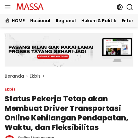
Langsung
ke
konten
HOME
Nasional
Regional
Hukum & Politik
Entert
Beranda
Ekbis
Ekbis
Status Pekerja Tetap akan
Membuat Driver Transportasi
Online Kehilangan Pendapatan,
Waktu, dan Fleksibilitas
Yudha Marhaendra