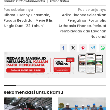
Penulis: Yudha Marhaendra
Editor: Satria
Navigasi
Pos sebelumnya
Pos selanjutnya
Dibantu Denny Chasmala,
Adira Finance Selesaikan
pos
Pasutri Reydi dan Merie Rilis
Pengalihan Portofolio
Single Duet “22 Tahun”
Arthaasia Finance, Perkuat
Pembiayaan dan Layanan
Nasional
Rekomendasi untuk kamu