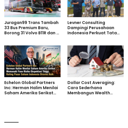
Juragan99 Trans Tambah
Levner Consulting
33 Bus Premium Baru,
Dampingi Perusahaan
Borong 31 Volvo B11R dan 2
Indonesia Perkuat Tata
Double Decker Scania di
Kelola melalui Standar ISO
GIIAS 2026
Echelon Global Partners
Dollar Cost Averaging:
Inc: Herman Halim Menilai
Cara Sederhana
Saham Amerika Serikat
Membangun Wealth
Memasuki Fase Risiko
Secara Konsisten
Ekspektasi Tinggi, Rating
Pasar Saham Indonesia
Direvisi Naik