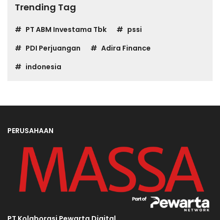
Trending Tag
PT ABM Investama Tbk
pssi
PDI Perjuangan
Adira Finance
indonesia
PERUSAHAAN
PT Kolaborasi Pewarta Digital