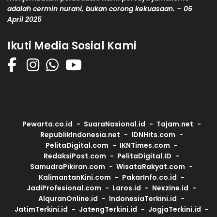
adalah cermin nurani, bukan corong kekuasaan. – 06
April 2025
Ikuti Media Sosial Kami
Pewarta.co.id
SuaraNasional.id
Tajam.net
RepublikIndonesia.net
IDNHits.com
PelitaDigital.com
IKNTimes.com
RedaksiPost.com
PelitaDigital.ID
SamudraPikiran.com
WisataRakyat.com
KalimantanKini.com
PakarInfo.co.id
JadiProfesional.com
Laros.id
Nexzine.id
AlquranOnline.id
IndonesiaTerkini.id
JatimTerkini.id
JatengTerkini.id
JogjaTerkini.id