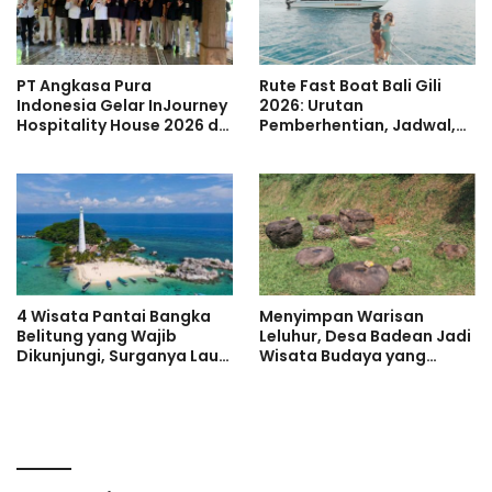
PT Angkasa Pura
Rute Fast Boat Bali Gili
Indonesia Gelar InJourney
2026: Urutan
Hospitality House 2026 di
Pemberhentian, Jadwal,
Banyuwangi
dan Harga Tiket Terbaru
4 Wisata Pantai Bangka
Menyimpan Warisan
Belitung yang Wajib
Leluhur, Desa Badean Jadi
Dikunjungi, Surganya Laut
Wisata Budaya yang
Eksotis Negeri Laskar
Belum Banyak Dikenal
Pelangi